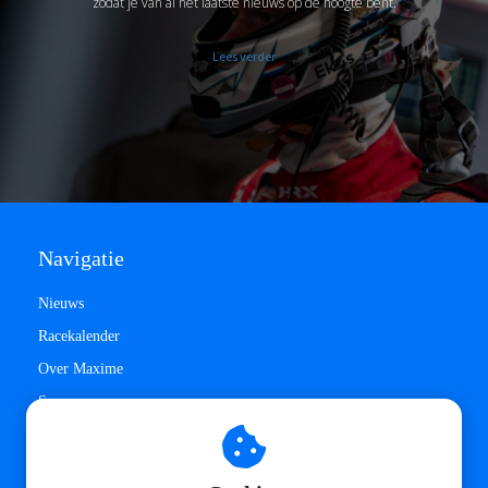
zodat je van al het laatste nieuws op de hoogte bent.
Lees verder
Navigatie
Nieuws
Racekalender
Over Maxime
Sponsors
Privacy Policy
Contact