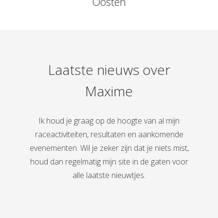
Oosten
s kan de
e niet
oneren.
ieken
ische
Laatste nieuws over
s worden
Maxime
kt om
em
tie te
Ik houd je graag op de hoogte van al mijn
elen over
drag van
raceactiviteiten, resultaten en aankomende
zoeker op
evenementen. Wil je zeker zijn dat je niets mist,
site.
houd dan regelmatig mijn site in de gaten voor
alle laatste nieuwtjes.
ing
ingcookies
 gebruikt
oekers te