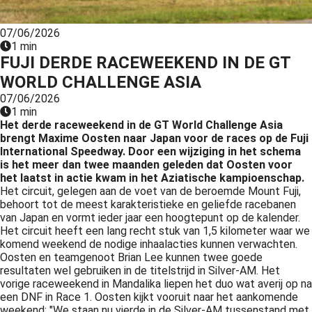
s kan de
e niet
07/06/2026
oneren.
1 min
FUJI DERDE RACEWEEKEND IN DE GT
ieken
WORLD CHALLENGE ASIA
ische
07/06/2026
s worden
1 min
kt om
Het derde raceweekend in de GT World Challenge Asia
brengt Maxime Oosten naar Japan voor de races op de Fuji
em
International Speedway. Door een wijziging in het schema
tie te
is het meer dan twee maanden geleden dat Oosten voor
elen over
het laatst in actie kwam in het Aziatische kampioenschap.
drag van
Het circuit, gelegen aan de voet van de beroemde Mount Fuji,
behoort tot de meest karakteristieke en geliefde racebanen
zoeker op
van Japan en vormt ieder jaar een hoogtepunt op de kalender.
site.
Het circuit heeft een lang recht stuk van 1,5 kilometer waar we
komend weekend de nodige inhaalacties kunnen verwachten.
ing
Oosten en teamgenoot Brian Lee kunnen twee goede
resultaten wel gebruiken in de titelstrijd in Silver-AM. Het
ingcookies
vorige raceweekend in Mandalika liepen het duo wat averij op na
 gebruikt
een DNF in Race 1. Oosten kijkt vooruit naar het aankomende
oekers te
weekend: "We staan nu vierde in de Silver-AM tussenstand met