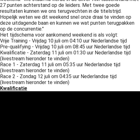
27 punten achterstand op de leiders. Met twee goede
 op de
resultaten kunnen we ons terugvechten in de titelstrijd.
e. Hierdoor
Hopelijk weten we dit weekend snel onze draai te vinden op
 website-
deze uitdagende baan en kunnen we wat punten terugpakken
ren
op de concurrentie."
Het tijdschema voor aankomend weekend is als volgt:
nte
Vrije Training - Vrijdag 10 juli om 04:10 uur Nederlandse tijd
enties
Pre-qualifying - Vrijdag 10 juli om 08:45 uur Nederlandse tijd
gebaseerd
Kwalificatie - Zaterdag 11 juli om 01:30 uur Nederlandse tijd
 gedrag van
(livestream hieronder te vinden)
Race 1 - Zaterdag 11 juli om 05:35 uur Nederlandse tijd
ezoeker.
(livestream hieronder te vinden)
Race 2 - Zondag 12 juli om 04:35 uur Nederlandse tijd
(livestream hieronder te vinden)
uren
Kwalificatie