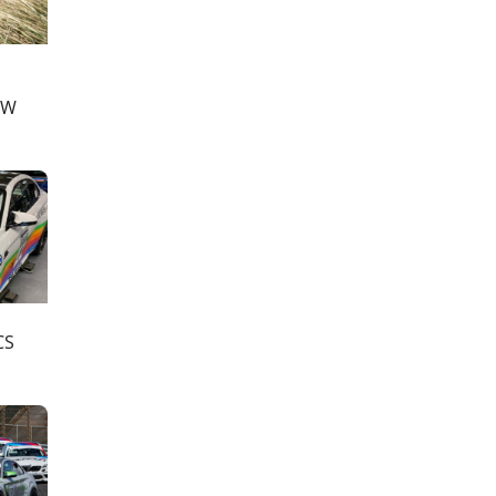
MW
CS