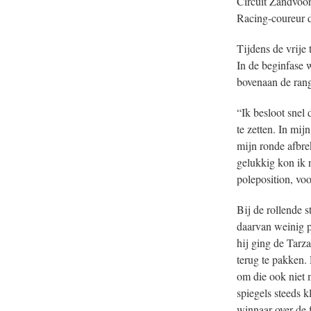
Circuit Zandvoor
Racing-coureur de
Tijdens de vrije 
In de beginfase w
bovenaan de rangl
“Ik besloot snel
te zetten. In mij
mijn ronde afbre
gelukkig kon ik n
poleposition, voo
Bij de rollende s
daarvan weinig pr
hij ging de Tarz
terug te pakken. 
om die ook niet m
spiegels steeds 
winnaar over de 