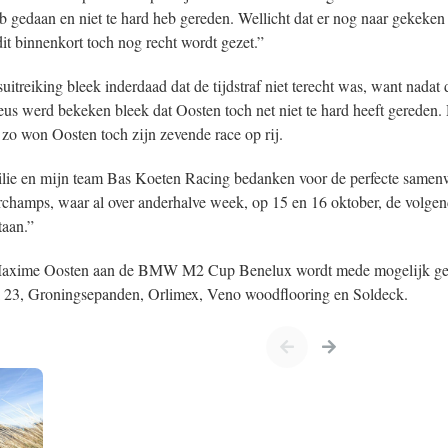
eb gedaan en niet te hard heb gereden. Wellicht dat er nog naar gekeken
 dit binnenkort toch nog recht wordt gezet.”
uitreiking bleek inderdaad dat de tijdstraf niet terecht was, want nadat 
us werd bekeken bleek dat Oosten toch net niet te hard heeft gereden.
 zo won Oosten toch zijn zevende race op rij.
ilie en mijn team Bas Koeten Racing bedanken voor de perfecte same
champs, waar al over anderhalve week, op 15 en 16 oktober, de volgen
aan.”
axime Oosten aan de BMW M2 Cup Benelux wordt mede mogelijk ge
k 23, Groningsepanden, Orlimex, Veno woodflooring en Soldeck.