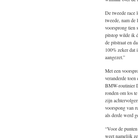
De tweede race le
tweede, nam de l
voorsprong tien 
pitstop wilde ik 
de pitstraat en d
100% zeker dat ik
aangezet.”
Met een voorspro
veranderde toen 
BMW-routinier D
ronden om los te
zijn achtervolger
voorspong van ru
als derde werd g
“Voor de punten d
weet namelijk zek