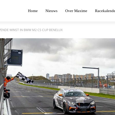
Home
Nieuws
Over Maxime
Racekalende
VENDE WINST IN BMW M2 CS CUP BENELUX