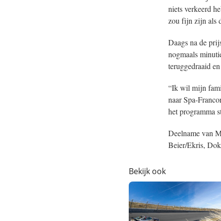
niets verkeerd h
zou fijn zijn als
Daags na de prijs
nogmaals minutie
teruggedraaid en
“Ik wil mijn fam
naar Spa-Francor
het programma st
Deelname van M
Beier/Ekris, Do
Bekijk ook