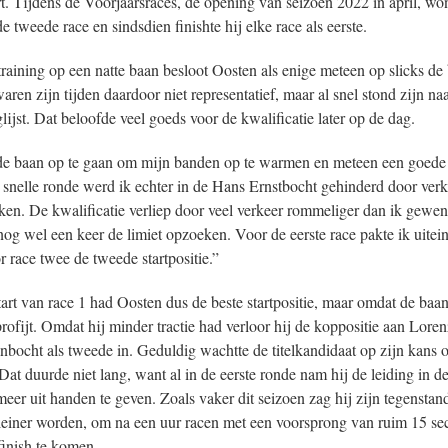
t. Tijdens de Voorjaarsraces, de opening van seizoen 2022 in april, w
 tweede race en sindsdien finishte hij elke race als eerste.
training op een natte baan besloot Oosten als enige meteen op slicks de
aren zijn tijden daardoor niet representatief, maar al snel stond zijn n
ijst. Dat beloofde veel goeds voor de kwalificatie later op de dag.
 de baan op te gaan om mijn banden op te warmen en meteen een goede 
n snelle ronde werd ik echter in de Hans Ernstbocht gehinderd door verk
ken. De kwalificatie verliep door veel verkeer rommeliger dan ik gewe
og wel een keer de limiet opzoeken. Voor de eerste race pakte ik uitein
r race twee de tweede startpositie.”
tart van race 1 had Oosten dus de beste startpositie, maar omdat de baa
ofijt. Omdat hij minder tractie had verloor hij de koppositie aan Lore
anbocht als tweede in. Geduldig wachtte de titelkandidaat op zijn kans 
Dat duurde niet lang, want al in de eerste ronde nam hij de leiding in 
eer uit handen te geven. Zoals vaker dit seizoen zag hij zijn tegenstand
kleiner worden, om na een uur racen met een voorsprong van ruim 15 se
finish te komen.