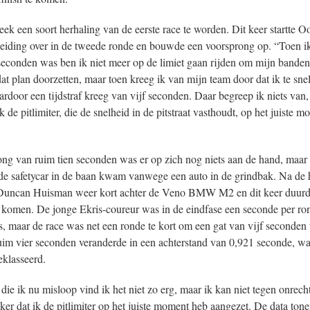
ek een soort herhaling van de eerste race te worden. Dit keer startte Oo
eiding over in de tweede ronde en bouwde een voorsprong op. “Toen ik
seconden was ben ik niet meer op de limiet gaan rijden om mijn banden
dat plan doorzetten, maar toen kreeg ik van mijn team door dat ik te sne
aardoor een tijdstraf kreeg van vijf seconden. Daar begreep ik niets van
 de pitlimiter, die de snelheid in de pitstraat vasthoudt, op het juiste 
ng van ruim tien seconden was er op zich nog niets aan de hand, maar d
de safetycar in de baan kwam vanwege een auto in de grindbak. Na de he
uncan Huisman weer kort achter de Veno BMW M2 en dit keer duurde
 komen. De jonge Ekris-coureur was in de eindfase een seconde per ron
s, maar de race was net een ronde te kort om een gat van vijf seconden 
im vier seconden veranderde in een achterstand van 0,921 seconde, waa
eklasseerd.
ie ik nu misloop vind ik het niet zo erg, maar ik kan niet tegen onrech
er dat ik de pitlimiter op het juiste moment heb aangezet. De data tone