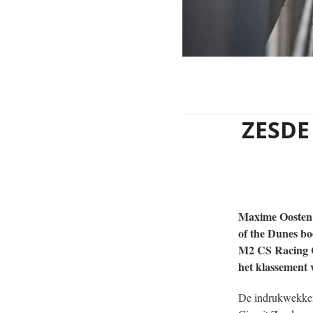
ezoeker.
Voorkeuren opslaan
ZESDE
Maxime Oosten 
of the Dunes bo
M2 CS Racing C
het klassement v
De indrukwekke