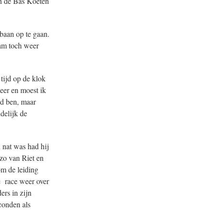
on de Bas Koeten
 baan op te gaan.
aam toch weer
tijd op de klok
eer en moest ik
nd ben, maar
delijk de
n nat was had hij
nzo van Riet en
om de leiding
de race weer over
ers in zijn
conden als