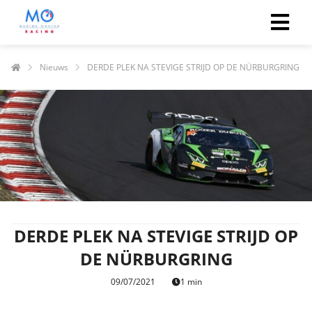
Nieuws
DERDE PLEK NA STEVIGE STRIJD OP DE NÜRBURGRING
ngen
 policy
oneel
onele
s zijn
kelijk om
DERDE PLEK NA STEVIGE STRIJD OP
bsite te
ken. Ze
DE NÜRBURGRING
 gebruikt
09/07/2021
1 min
asisfuncties
der deze