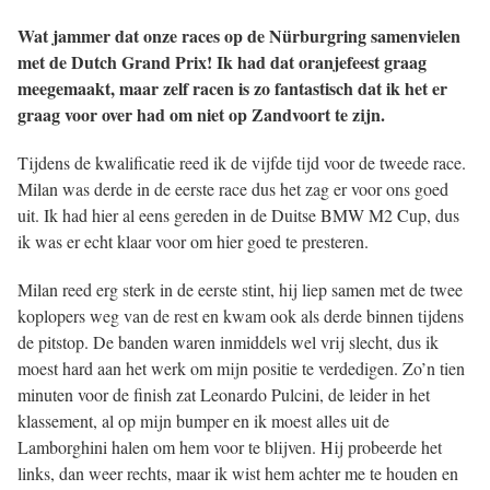
s kan de
Wat jammer dat onze races op de Nürburgring samenvielen
e niet
met de Dutch Grand Prix! Ik had dat oranjefeest graag
oneren.
meegemaakt, maar zelf racen is zo fantastisch dat ik het er
ieken
graag voor over had om niet op Zandvoort te zijn.
ische
Tijdens de kwalificatie reed ik de vijfde tijd voor de tweede race.
s worden
Milan was derde in de eerste race dus het zag er voor ons goed
kt om
uit. Ik had hier al eens gereden in de Duitse BMW M2 Cup, dus
em
ik was er echt klaar voor om hier goed te presteren.
tie te
elen over
Milan reed erg sterk in de eerste stint, hij liep samen met de twee
drag van
koplopers weg van de rest en kwam ook als derde binnen tijdens
zoeker op
de pitstop. De banden waren inmiddels wel vrij slecht, dus ik
site.
moest hard aan het werk om mijn positie te verdedigen. Zo’n tien
minuten voor de finish zat Leonardo Pulcini, de leider in het
ing
klassement, al op mijn bumper en ik moest alles uit de
ingcookies
Lamborghini halen om hem voor te blijven. Hij probeerde het
 gebruikt
links, dan weer rechts, maar ik wist hem achter me te houden en
oekers te