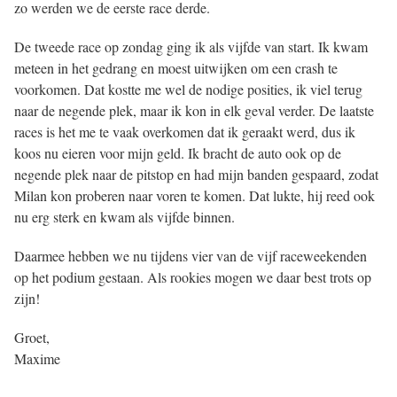
zo werden we de eerste race derde.
 op de
e. Hierdoor
De tweede race op zondag ging ik als vijfde van start. Ik kwam
 website-
meteen in het gedrang en moest uitwijken om een crash te
ren
voorkomen. Dat kostte me wel de nodige posities, ik viel terug
nte
naar de negende plek, maar ik kon in elk geval verder. De laatste
enties
races is het me te vaak overkomen dat ik geraakt werd, dus ik
gebaseerd
koos nu eieren voor mijn geld. Ik bracht de auto ook op de
 gedrag van
negende plek naar de pitstop en had mijn banden gespaard, zodat
ezoeker.
Milan kon proberen naar voren te komen. Dat lukte, hij reed ook
nu erg sterk en kwam als vijfde binnen.
uren
Daarmee hebben we nu tijdens vier van de vijf raceweekenden
op het podium gestaan. Als rookies mogen we daar best trots op
zijn!
Groet,
Maxime