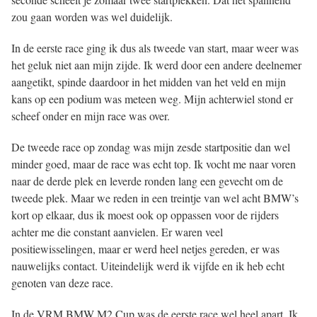
 op de
zou gaan worden was wel duidelijk.
e. Hierdoor
 website-
In de eerste race ging ik dus als tweede van start, maar weer was
ren
het geluk niet aan mijn zijde. Ik werd door een andere deelnemer
nte
aangetikt, spinde daardoor in het midden van het veld en mijn
enties
kans op een podium was meteen weg. Mijn achterwiel stond er
gebaseerd
scheef onder en mijn race was over.
 gedrag van
De tweede race op zondag was mijn zesde startpositie dan wel
ezoeker.
minder goed, maar de race was echt top. Ik vocht me naar voren
naar de derde plek en leverde ronden lang een gevecht om de
uren
tweede plek. Maar we reden in een treintje van wel acht BMW’s
kort op elkaar, dus ik moest ook op oppassen voor de rijders
achter me die constant aanvielen. Er waren veel
positiewisselingen, maar er werd heel netjes gereden, er was
nauwelijks contact. Uiteindelijk werd ik vijfde en ik heb echt
genoten van deze race.
In de VRM BMW M2 Cup was de eerste race wel heel apart. Ik