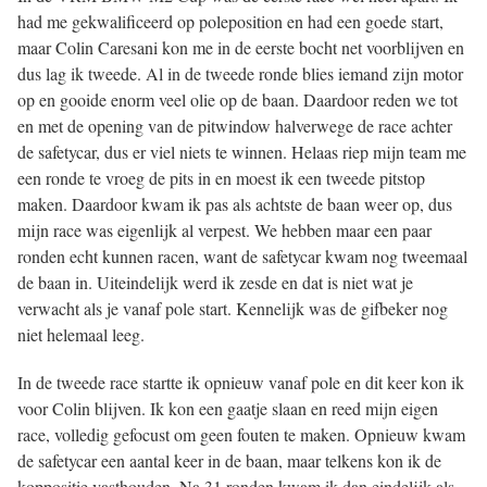
had me gekwalificeerd op poleposition en had een goede start,
maar Colin Caresani kon me in de eerste bocht net voorblijven en
dus lag ik tweede. Al in de tweede ronde blies iemand zijn motor
op en gooide enorm veel olie op de baan. Daardoor reden we tot
en met de opening van de pitwindow halverwege de race achter
de safetycar, dus er viel niets te winnen. Helaas riep mijn team me
een ronde te vroeg de pits in en moest ik een tweede pitstop
maken. Daardoor kwam ik pas als achtste de baan weer op, dus
mijn race was eigenlijk al verpest. We hebben maar een paar
ronden echt kunnen racen, want de safetycar kwam nog tweemaal
de baan in. Uiteindelijk werd ik zesde en dat is niet wat je
verwacht als je vanaf pole start. Kennelijk was de gifbeker nog
niet helemaal leeg.
In de tweede race startte ik opnieuw vanaf pole en dit keer kon ik
voor Colin blijven. Ik kon een gaatje slaan en reed mijn eigen
race, volledig gefocust om geen fouten te maken. Opnieuw kwam
de safetycar een aantal keer in de baan, maar telkens kon ik de
koppositie vasthouden. Na 31 ronden kwam ik dan eindelijk als