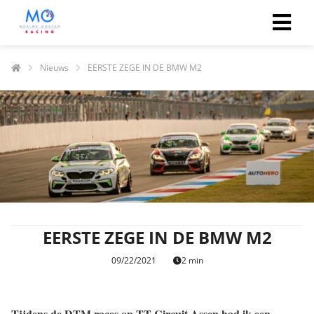
Nieuws
EERSTE ZEGE IN DE BMW M2
ngen
 policy
oneel
onele
s zijn
kelijk om
EERSTE ZEGE IN DE BMW M2
bsite te
ken. Ze
09/22/2021
2 min
 gebruikt
asisfuncties
der deze
Tijdens de DTM races op TT Circuit Assen had ik een