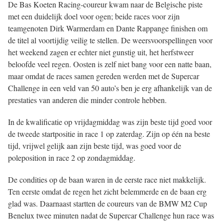
De Bas Koeten Racing-coureur kwam naar de Belgische piste
met een duidelijk doel voor ogen; beide races voor zijn
teamgenoten Dirk Warmerdam en Dante Rappange finishen om
de titel al voortijdig veilig te stellen. De weersvoorspellingen voor
het weekend zagen er echter niet gunstig uit, het herfstweer
beloofde veel regen. Oosten is zelf niet bang voor een natte baan,
maar omdat de races samen gereden werden met de Supercar
Challenge in een veld van 50 auto’s ben je erg afhankelijk van de
prestaties van anderen die minder controle hebben.
In de kwalificatie op vrijdagmiddag was zijn beste tijd goed voor
de tweede startpositie in race 1 op zaterdag. Zijn op één na beste
tijd, vrijwel gelijk aan zijn beste tijd, was goed voor de
poleposition in race 2 op zondagmiddag.
De condities op de baan waren in de eerste race niet makkelijk.
Ten eerste omdat de regen het zicht belemmerde en de baan erg
glad was. Daarnaast startten de coureurs van de BMW M2 Cup
Benelux twee minuten nadat de Supercar Challenge hun race was