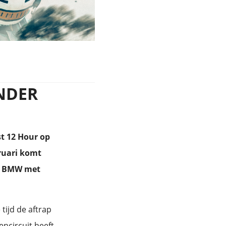
NDER
t 12 Hour op
ruari komt
de BMW met
tijd de aftrap
ncircuit heeft