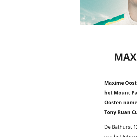
MAX
Maxime Ooste
het Mount Pa
Oosten namen
Tony Ruan Cu
De Bathurst 12
van het Interc