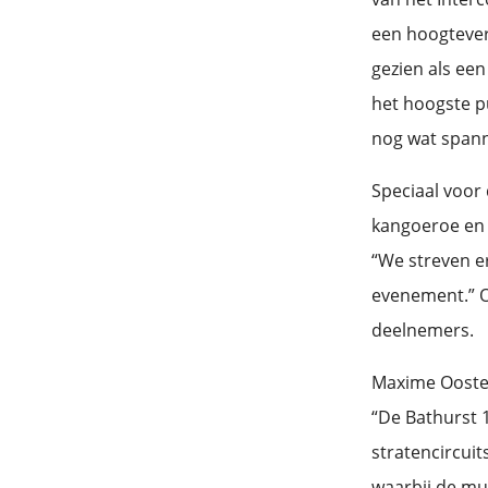
een hoogtever
gezien als een
het hoogste pu
nog wat span
Speciaal voor 
kangoeroe en k
“We streven er
evenement.” O
deelnemers.
Maxime Oosten
“De Bathurst 
stratencircuit
waarbij de muu