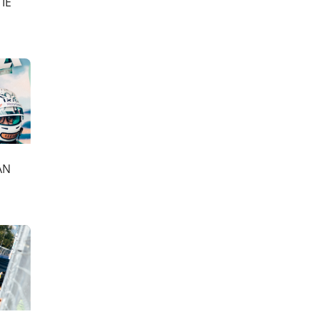
IE
AN