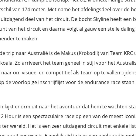
schil van 174 meter. Met name het afdelingsdeel over de b
 uitdagend deel van het circuit. De bocht Skyline heeft een 
nt van het circuit en daarna volgt al gauw een steile dalin
nender te maken.
de trip naar Australië is de Makus (Krokodil) van Team KRC 
oala. Zo arriveert het team geheel in stijl voor het Austral
naar om visueel en competitief als team op te vallen tijden
p de voorlopige inschrijflijst voor de endurance race staa
 kijkt enorm uit naar het avontuur dat hem te wachten staat
12 Hour is een spectaculaire race op een van de meest icon
s ter wereld. Het is een zeer uitdagend circuit met enkele li
r nooit ver weg is. Eigenlijk rijd je hier een heel rondje me