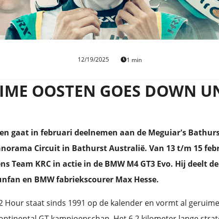
12/19/2025
1 min
IME OOSTEN GOES DOWN U
n gaat in februari deelnemen aan de Meguiar's Bathurs
norama Circuit in Bathurst Australië. Van 13 t/m 15 feb
s Team KRC in actie in de BMW M4 GT3 Evo. Hij deelt 
nfan en BMW fabriekscourer Max Hesse.
 Hour staat sinds 1991 op de kalender en vormt al geruime 
ontinental GT kampioenschap. Het 6,2 kilometer lange strate