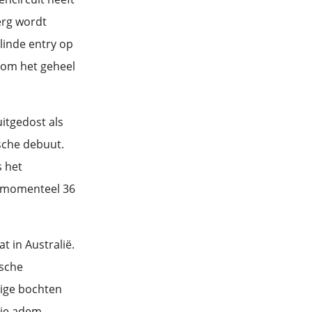
erg wordt
blinde entry op
g om het geheel
uitgedost als
ische debuut.
s het
n momenteel 36
 in Australië.
ische
stige bochten
t je adem