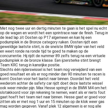
Met nog twee uur en dertig minuten te gaan is het spel nu echt
op de wagen en wordt het een sprintrace naar de finish. Terug in
de lead lap zit Oosten op P17 algemeen en kan hij een
podiumplek in de Bronze category ruiken. Oosten rijdt een
geweldige laatste stint, is de snelste BMW rijder van het veld
en weet ronde na ronde tijd te goed te maken op de
concurrentie. Hij rijdt de nummer 89 zelfs terug na een virtuele
podiumplek in de bronze klasse. Een ijzersterke stint brengt
Team KRC terug in kansrijke positie.
Slechts één rijderswissel is het team nog verwijderd van een
goed resultaat en als er nog minder dan 90 minuten te racen is
komt Oosten voor het laatst naar binnen. Doordat het veld
wederom achter de safety car rijdt doet deze laatste wissel
ook weer minder pijn. Max Hesse springt in de BMW M4 om het
slotakkoord voor zijn rekening te nemen, want als er niets fout
gaat hoeft het team niet naar binnen. Hesse gaat er goed voor
zitten als er met nog 1 uur en 15 minuten op de klok weer gas
mag worden gegeven. Vanaf plek 12 algemeen is er nog alle