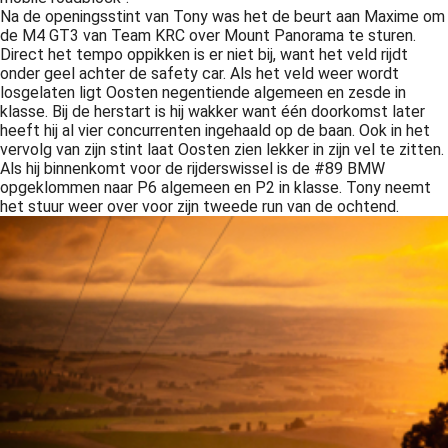
Na de openingsstint van Tony was het de beurt aan Maxime om
 op de
de M4 GT3 van Team KRC over Mount Panorama te sturen.
e. Hierdoor
Direct het tempo oppikken is er niet bij, want het veld rijdt
 website-
onder geel achter de safety car. Als het veld weer wordt
ren
losgelaten ligt Oosten negentiende algemeen en zesde in
klasse. Bij de herstart is hij wakker want één doorkomst later
nte
heeft hij al vier concurrenten ingehaald op de baan. Ook in het
enties
vervolg van zijn stint laat Oosten zien lekker in zijn vel te zitten.
gebaseerd
Als hij binnenkomt voor de rijderswissel is de #89 BMW
 gedrag van
opgeklommen naar P6 algemeen en P2 in klasse. Tony neemt
het stuur weer over voor zijn tweede run van de ochtend.
ezoeker.
uren