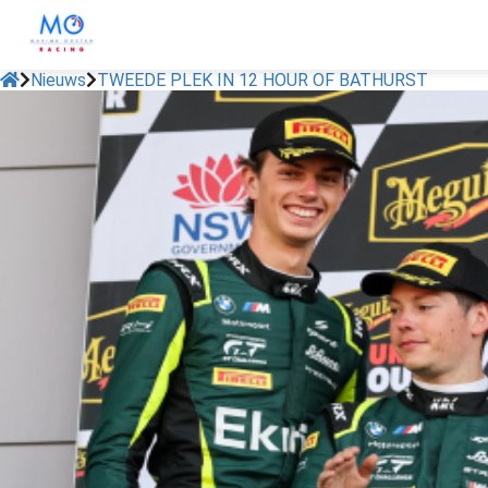
Nieuws
TWEEDE PLEK IN 12 HOUR OF BATHURST
ngen
 policy
oneel
onele
s zijn
kelijk om
bsite te
ken. Ze
 gebruikt
asisfuncties
der deze