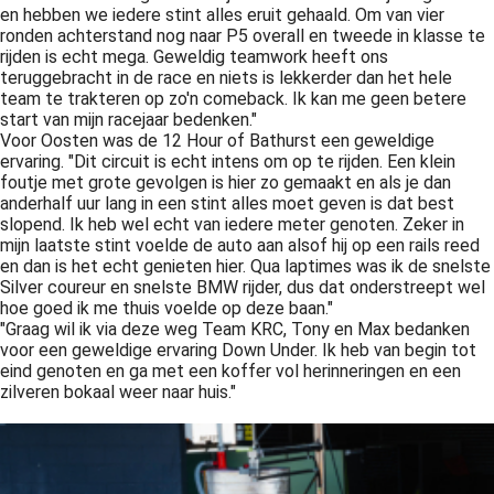
en hebben we iedere stint alles eruit gehaald. Om van vier
ronden achterstand nog naar P5 overall en tweede in klasse te
rijden is echt mega. Geweldig teamwork heeft ons
teruggebracht in de race en niets is lekkerder dan het hele
team te trakteren op zo'n comeback. Ik kan me geen betere
start van mijn racejaar bedenken."
Voor Oosten was de 12 Hour of Bathurst een geweldige
ervaring. "Dit circuit is echt intens om op te rijden. Een klein
foutje met grote gevolgen is hier zo gemaakt en als je dan
anderhalf uur lang in een stint alles moet geven is dat best
slopend. Ik heb wel echt van iedere meter genoten. Zeker in
mijn laatste stint voelde de auto aan alsof hij op een rails reed
en dan is het echt genieten hier. Qua laptimes was ik de snelste
Silver coureur en snelste BMW rijder, dus dat onderstreept wel
hoe goed ik me thuis voelde op deze baan."
"Graag wil ik via deze weg Team KRC, Tony en Max bedanken
voor een geweldige ervaring Down Under. Ik heb van begin tot
eind genoten en ga met een koffer vol herinneringen en een
zilveren bokaal weer naar huis."