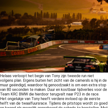
Helaas verloopt het begin van Tony zijn tweede run niet
volgens plan. Ergens buiten het zicht van de camera's is hij in de
muur geëindigd, waardoor hij genoodzaakt is om een extra stop
van 80 seconden te maken. Duur en kostbaar tijdverlies voor de
Team KRC BMW die hierdoor terugvalt naar P23 in de race.
Het ongelukje van Tony heeft verdere invloed op de eerste
helft van de twaalfuursrace. Tijdens de pitstops wordt zo goed
en kwaad als mogelijk geprobeerd de schade te herstellen. Met