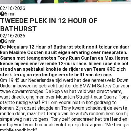
s kan de
02/16/2026
e niet
6 min
oneren.
TWEEDE PLEK IN 12 HOUR OF
BATHURST
ieken
02/16/2026
ische
6 min
s worden
De Meguiars 12 Hour of Bathurst stelt nooit teleur en daar
kt om
kan Maxime Oosten nu uit eigen ervaring over meepraten.
Samen met teamgenoten Tony Ruan Cunfan en Max Hesse
em
kende hij een enerverende 12-uurs race. In een race die bol
tie te
stond van spektakel knokte de rijders van Team KRC zich
elen over
sterk terug na een lastige eerste helft van de race.
drag van
Om 19:45 uur Nederlandse tijd werd het deelnemersveld Down
Under in beweging gebracht achter de BMW M Safety Car voor
zoeker op
twee opwarmrondjes. De kop van het veld was direct warm,
site.
want driedik ging men over Mountain Straight naar Quarry. Tony
startte rustig vanaf P11 om vooral niet in het gedrang te
ing
komen. Zijn opzet slaagde en Tony kwam schadevrij de eerste
ronden door., maar het tempo van de auto's rondom hem kon hij
ingcookies
simpelweg niet volgens. Tony zelf omschreef het treffend en
 gebruikt
met gevoel voor humor als volgt op zijn Instagram: "Me being a
oekers te
mobile roadblock".