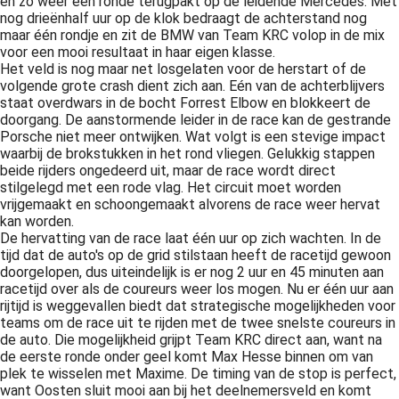
en zo weer een ronde terugpakt op de leidende Mercedes. Met
nog drieënhalf uur op de klok bedraagt de achterstand nog
maar één rondje en zit de BMW van Team KRC volop in de mix
voor een mooi resultaat in haar eigen klasse.
Het veld is nog maar net losgelaten voor de herstart of de
volgende grote crash dient zich aan. Eén van de achterblijvers
staat overdwars in de bocht Forrest Elbow en blokkeert de
doorgang. De aanstormende leider in de race kan de gestrande
Porsche niet meer ontwijken. Wat volgt is een stevige impact
waarbij de brokstukken in het rond vliegen. Gelukkig stappen
beide rijders ongedeerd uit, maar de race wordt direct
stilgelegd met een rode vlag. Het circuit moet worden
vrijgemaakt en schoongemaakt alvorens de race weer hervat
kan worden.
De hervatting van de race laat één uur op zich wachten. In de
tijd dat de auto's op de grid stilstaan heeft de racetijd gewoon
doorgelopen, dus uiteindelijk is er nog 2 uur en 45 minuten aan
racetijd over als de coureurs weer los mogen. Nu er één uur aan
rijtijd is weggevallen biedt dat strategische mogelijkheden voor
teams om de race uit te rijden met de twee snelste coureurs in
de auto. Die mogelijkheid grijpt Team KRC direct aan, want na
de eerste ronde onder geel komt Max Hesse binnen om van
plek te wisselen met Maxime. De timing van de stop is perfect,
want Oosten sluit mooi aan bij het deelnemersveld en komt