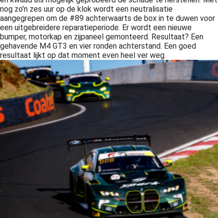
nog zo'n zes uur op de klok wordt een neutralisatie
aangegrepen om de #89 achterwaarts de box in te duwen voor
een uitgebreidere reparatieperiode. Er wordt een nieuwe
bumper, motorkap en zijpaneel gemonteerd. Resultaat? Een
gehavende M4 GT3 en vier ronden achterstand. Een goed
resultaat lijkt op dat moment even heel ver weg.