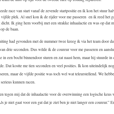
ede race van start vanaf de zevende startpositie en ik kon het stuur ha
ijfde plek. Al snel kon ik de rijder voor me passeren en ik reed het g
 dicht. Ik ging hem voorbij met een strakke inhaalactie en was op dat
s op de baan.
uiting had gevonden met de nummer twee kreeg ik via het team door dat
 van drie seconden. Dus wilde ik de coureur voor me passeren en aanslui
e in een bocht binnendoor sturen en zat naast hem, maar hij stuurde in 
e. Dat kostte me tien seconden en veel posities. Ik kon uiteindelijk no
seren, maar de vijfde positie was toch wel wat teleurstellend. We hebbe
 serieus kunnen racen.
en tegen mij dat de inhaalactie voor de overwinning een logische keus 
s je niet gaat voor een gat dat je ziet ben je niet langer een coureur.” En