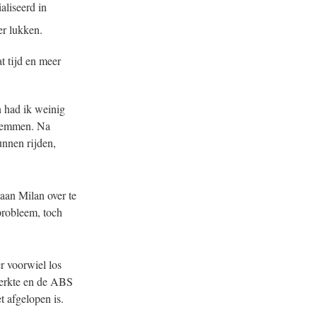
aliseerd in
er lukken.
t tijd en meer
n had ik weinig
 remmen. Na
unnen rijden,
 aan Milan over te
probleem, toch
r voorwiel los
werkte en de ABS
t afgelopen is.