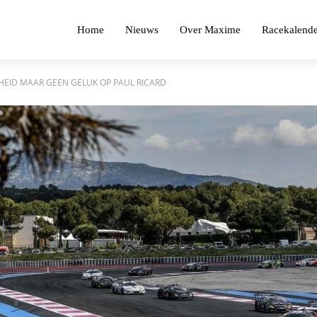
Home
Nieuws
Over Maxime
Racekalende
HEID MAAR GEEN GELUK OP PAUL RICARD