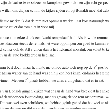
 zijn de laatste twee seizoenen kampioen geworden en zijn echt gespeci
illen ons dit jaar echt in de kijker rijden en bij Bonaldi moet dat zek
icatie merkte ik dat de rem niet optimaal werkte. Dat kost natuurlijk wa
ositie zat er daarom niet in voor mij.
ste race en merkte dat ik een ‘zacht rempedaal’ had. Als ik wilde remme
oest daarom steeds de rem als het ware oppompen om goed te kunnen
el echter ook de ABS uit en dan is het helemaal moeilijk om voluit te k
 van de auto blokkeert dan heel snel.
e
ijn best doen, maar het lukte me om de auto toch nog op de 8
positie
de Milan wat er aan de hand was en hij kon heel knap, ondanks het rem
e
winnen. Met een 7
plaats hebben we alles eruit gehaald dat er in zat.
 van Bonaldi gingen kijken wat er aan de hand was bleek dat het linke
gaf daardoor een foutmelding, met als gevolg dat de rem niet optimaal 
 Dat was wel even schrikken, we hebben geluk gehad dat het wiel er nie
 team de auto op tijd voor de tweede race op zondag repareren.