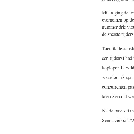
Milan ging de twe
overnemen op de v
nummer drie vlot
de snelste rijder
Toen ik de aansl
een tijdstraf had
koploper. Ik wild
waardoor ik spind
concurrenten pas
laten zien dat we
Na de race zei m
Senna zei ooit “Al