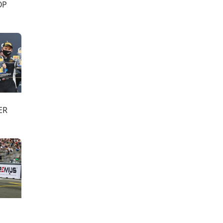
OP
ER