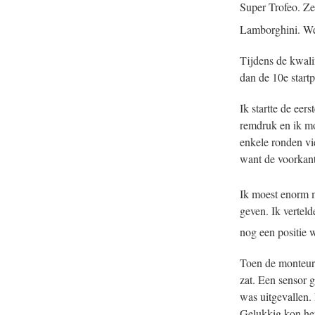
Super Trofeo. Ze
Lamborghini. We w
Tijdens de kwalif
dan de 10e startp
Ik startte de eer
remdruk en ik m
enkele ronden vi
want de voorkant
Ik moest enorm m
geven. Ik vertel
nog een positie 
Toen de monteurs
zat. Een sensor 
was uitgevallen.
Gelukkig kon het