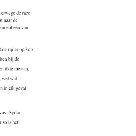
lverwege de race
at naar de
 moment één van
 de rijder op kop
ten bij de
en tikte me aan,
g wel wat
n in elk geval
was. Ayrton
 zo is het!