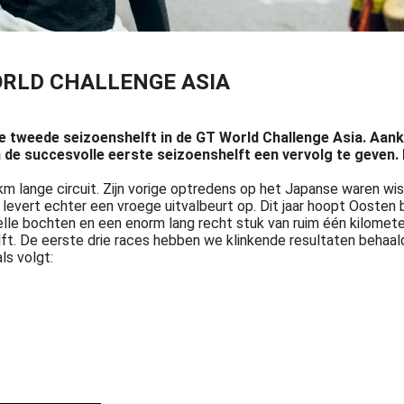
ORLD CHALLENGE ASIA
 tweede seizoenshelft in de GT World Challenge Asia. Aanko
e succesvolle eerste seizoenshelft een vervolg te geven. I
ange circuit. Zijn vorige optredens op het Japanse waren wissel
 levert echter een vroege uitvalbeurt op. Dit jaar hoopt Oosten
snelle bochten en een enorm lang recht stuk van ruim één kilom
 De eerste drie races hebben we klinkende resultaten behaald en
ls volgt: