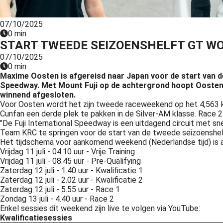
ezoeker.
07/10/2025
Voorkeuren opslaan
0 min
START TWEEDE SEIZOENSHELFT GT W
07/10/2025
0 min
Maxime Oosten is afgereisd naar Japan voor de start van de
Speedway. Met Mount Fuji op de achtergrond hoopt Oosten d
winnend afgesloten.
Voor Oosten wordt het zijn tweede raceweekend op het 4,563 km l
Cunfan een derde plek te pakken in de Silver-AM klasse. Race 2
"De Fuji International Speedway is een uitdagend circuit met 
Team KRC te springen voor de start van de tweede seizoenshelft.
Het tijdschema voor aankomend weekend (Nederlandse tijd) is a
Vrijdag 11 juli - 04.10 uur - Vrije Training
Vrijdag 11 juli - 08.45 uur - Pre-Qualifying
Zaterdag 12 juli - 1.40 uur - Kwalificatie 1
Zaterdag 12 juli - 2.02 uur - Kwalificatie 2
Zaterdag 12 juli - 5.55 uur - Race 1
Zondag 13 juli - 4.40 uur - Race 2
Enkel sessies dit weekend zijn live te volgen via YouTube:
Kwalificatiesessies