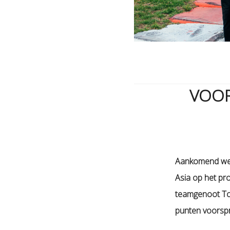
VOOR
Aankomend week
Asia op het pr
teamgenoot Ton
punten voorspr