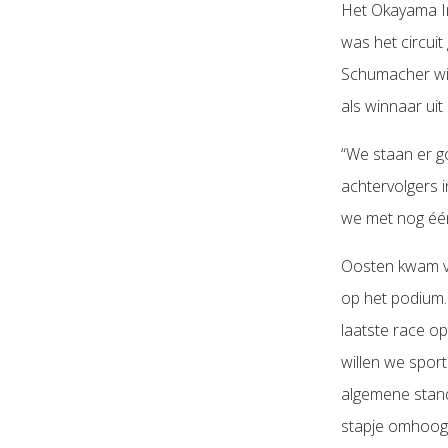
Het Okayama In
was het circuit
Schumacher wis
als winnaar uit
“We staan er 
achtervolgers i
we met nog één
Oosten kwam vor
op het podium.
laatste race op
willen we spor
algemene stan
stapje omhoog