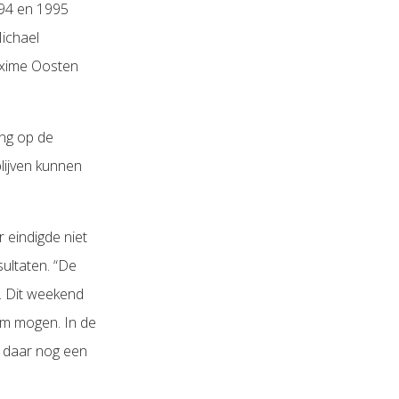
994 en 1995
Michael
axime Oosten
ng op de
lijven kunnen
 eindigde niet
ultaten. “De
e. Dit weekend
um mogen. In de
 daar nog een