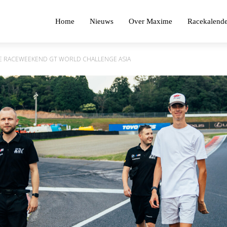
Home
Nieuws
Over Maxime
Racekalende
 RACEWEEKEND GT WORLD CHALLENGE ASIA