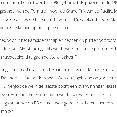
ternational Circuit werd in 1990 gebouwd als privécircuit. In 1
 gastheer van de Formule 1 voor de Grand Prix van de Pacific. 
t beide edities op het circuit te winnen. Dit weekend hoopt M
 de bus te komen op het Japanse circuit.
goed voor in het kampioenschap en hebben 45 punten voorspro
n de Silver-AM standings. Als we dit weekend uit de problemen b
 raceweekend te gaan de titel al pakken.”
ig jaar ook al in actie op het circuit gelegen in Mimasaka, maar
 Dat moet dit jaar anders, want Oosten is gebrand op goede res
 Fuji vergooide we in de laatste bocht een overwinning in klass
tieve revanche nemen en hopen we dat we weer naar het podi
dings staan we op P5 en met twee goede resultaten kunnen we
 maken.”