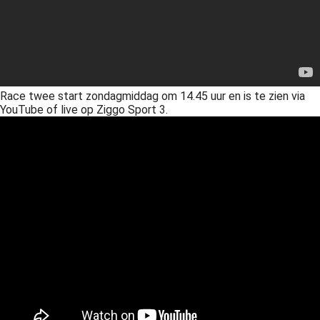
Race twee start zondagmiddag om 14.45 uur en is te zien via
YouTube of live op Ziggo Sport 3.