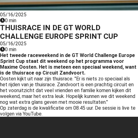
s kan de
e niet
05/16/2025
oneren.
0 min
THUISRACE IN DE GT WORLD
ieken
CHALLENGE EUROPE SPRINT CUP
ische
05/16/2025
s worden
0 min
kt om
Het tweede raceweekend in de GT World Challenge Europe
Sprint Cup staat dit weekend op het programma voor
em
Maxime Oosten. Het is meteen een speciaal weekend, want
tie te
is de thuisrace op Circuit Zandvoort.
elen over
Oosten kijkt uit naar zijn thuisrace. "Er is niets zo speciaal als
drag van
het rijden van je thuisrace. Zandvoort is een prachtig circuit en
het vooruitzicht dat veel vrienden en familie komen kijken dit
zoeker op
weekend, maar het extra leuk. Hopelijk kunnen we dit weekend
site.
nog wat extra glans geven met mooie resultaten."
Op zaterdag is de kwalificatie om 08.45 uur. De sessie is live te
ing
volgen via YouTube.
ingcookies
 gebruikt
oekers te