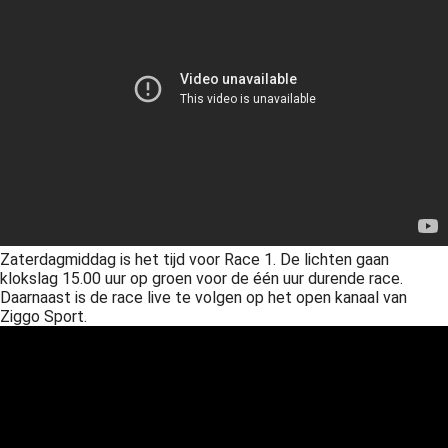
 op de
e. Hierdoor
 website-
ren
nte
enties
gebaseerd
 gedrag van
ezoeker.
Zaterdagmiddag is het tijd voor Race 1. De lichten gaan
uren
klokslag 15.00 uur op groen voor de één uur durende race.
Daarnaast is de race live te volgen op het open kanaal van
Ziggo Sport.